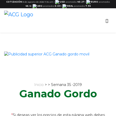
COTIZACIÓN
8 de agosto de 2026 11:34 pm
|
USD
promedio
40.27
|
EURO
promedio
46.4
|
ARG
promedio
0.03
|
REAL
promedio
7.96
Inicio
> > Semana 35 -2019
Ganado Gordo
*
Si deseas ver los precios de esta página web debes