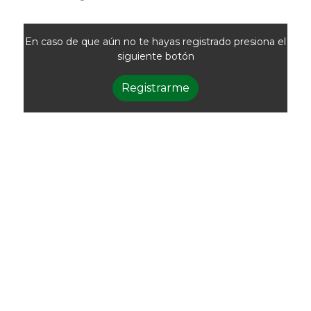
En caso de que aún no te hayas registrado presiona el
siguiente botón
Registrarme
Newsletter
Recibí las noticias
de la ACG