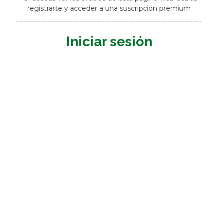
registrarte y acceder a una suscripción premium
Iniciar sesión
Nombre de usuario o E-mail
*
Contraseña
*
Mantenerme conectado
Registrarme
¿Has olvidado tu contraseña?