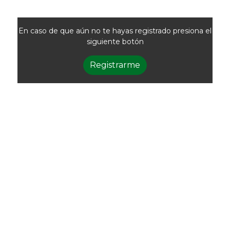
En caso de que aún no te hayas registrado presiona el
siguiente botón
Registrarme
Newsletter
Recibí las noticias
de la ACG