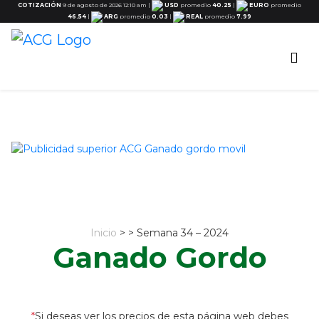
COTIZACIÓN
9 de agosto de 2026 12:10 am
|
USD
promedio
40.25
|
EURO
promedio
46.54
|
ARG
promedio
0.03
|
REAL
promedio
7.99
Inicio
> > Semana 34 – 2024
Ganado Gordo
*
Si deseas ver los precios de esta página web debes