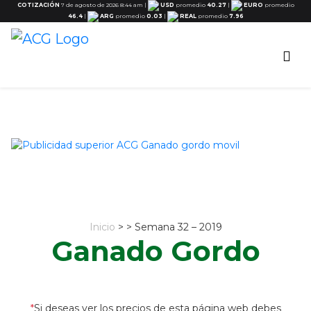
COTIZACIÓN
7 de agosto de 2026 8:44 am
|
USD
promedio
40.27
|
EURO
promedio
46.4
|
ARG
promedio
0.03
|
REAL
promedio
7.96
Inicio
> > Semana 32 – 2019
Ganado Gordo
*
Si deseas ver los precios de esta página web debes