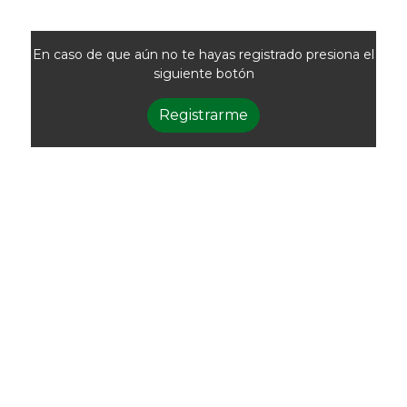
En caso de que aún no te hayas registrado presiona el
siguiente botón
Registrarme
Newsletter
Recibí las noticias
de la ACG