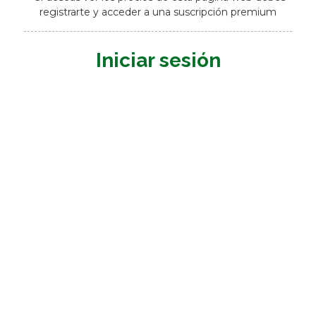
registrarte y acceder a una suscripción premium
Iniciar sesión
Nombre de usuario o E-mail
*
Contraseña
*
Mantenerme conectado
Registrarme
¿Has olvidado tu contraseña?