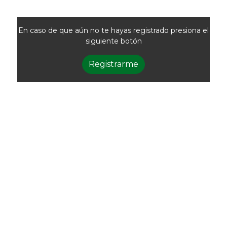
En caso de que aún no te hayas registrado presiona el
siguiente botón
Registrarme
Newsletter
Recibí las noticias
de la ACG