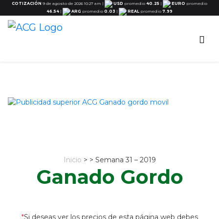
COTIZACIÓN
9 de agosto de 2026 10:27 am
|
USD
promedio
40.25
|
EURO
promedio
46.54
|
ARG
promedio
0.03
|
REAL
promedio
7.99
Inicio
> > Semana 31 – 2019
Ganado Gordo
*
Si deseas ver los precios de esta página web debes