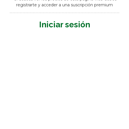
registrarte y acceder a una suscripción premium
Iniciar sesión
Nombre de usuario o E-mail
*
Contraseña
*
Mantenerme conectado
Registrarme
¿Has olvidado tu contraseña?