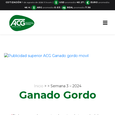
COTIZACIÓN
7 de agosto de 2026 11:14 am
|
USD
promedio
40.27
|
EURO
promedio
46.4
|
ARG
promedio
0.03
|
REAL
promedio
7.96
Inicio
> > Semana 3 – 2024
Ganado Gordo