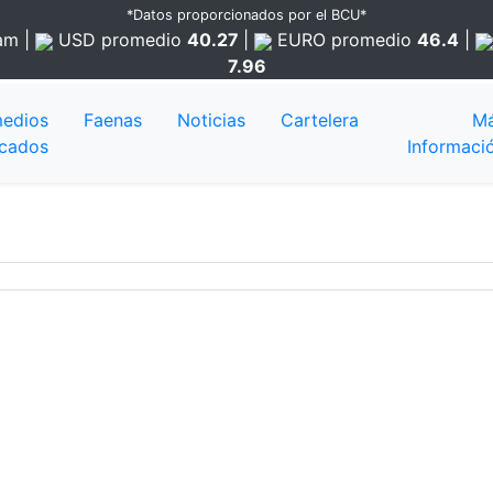
*Datos proporcionados por el BCU*
 am
|
USD
promedio
40.27
|
EURO
promedio
46.4
|
7.96
edios
Faenas
Noticias
Cartelera
M
cados
Informaci