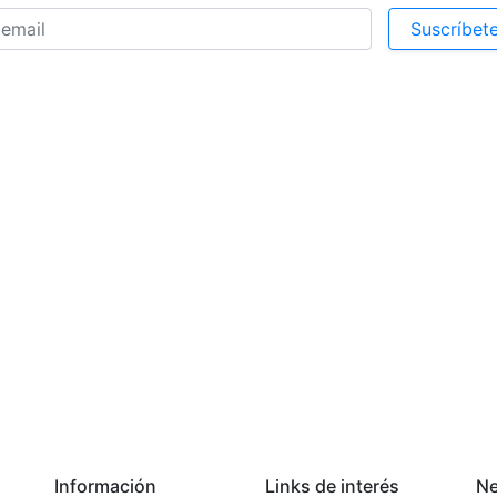
Suscríbet
lectónico será incluido en nuestra base de datos para enviarle informació
ta información no incluye los precios de los mercados ganaderos. En cas
nformación de precios del mercado ganadero tendrá que adquirir una suscr
Para ello
Inicie sesión o registrese aquí
Información
Links de interés
Ne