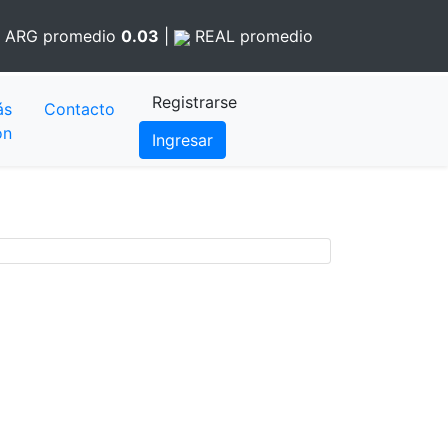
ARG
promedio
0.03
|
REAL
promedio
Registrarse
ás
Contacto
ón
Ingresar