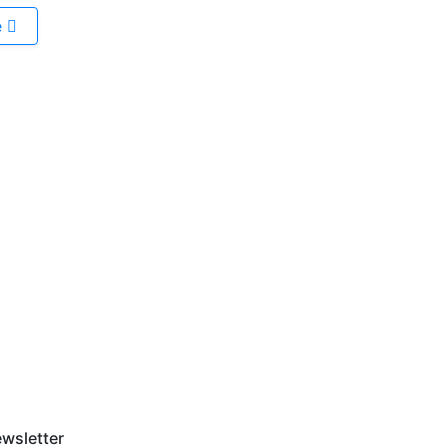
e
n de nuestra
o de que quiera
ipción Premium.
wsletter