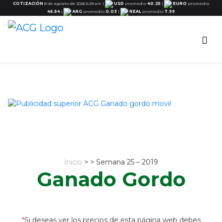
COTIZACIÓN
8 de agosto de 2026 5:29 am
|
USD
promedio
40.25
|
EURO
promedio
46.54
|
ARG
promedio
0.03
|
REAL
promedio
7.99
Inicio
> > Semana 25 – 2019
Ganado Gordo
*
Si deseas ver los precios de esta página web debes