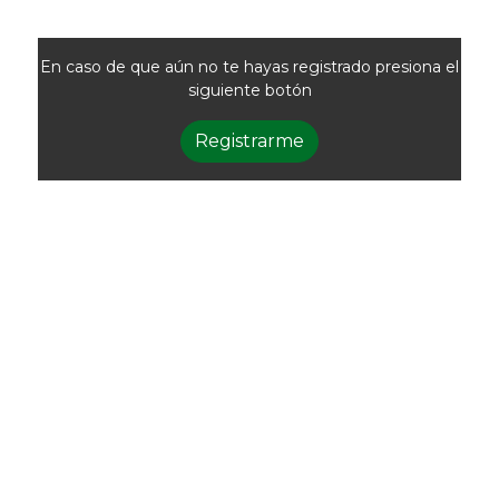
En caso de que aún no te hayas registrado presiona el
siguiente botón
Registrarme
Newsletter
Recibí las noticias
de la ACG