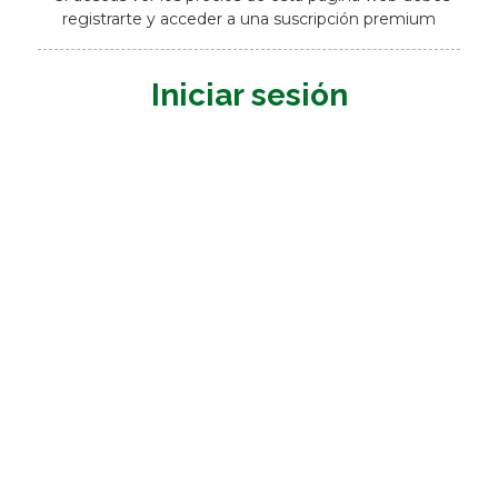
registrarte y acceder a una suscripción premium
Iniciar sesión
Nombre de usuario o E-mail
*
Contraseña
*
Mantenerme conectado
Registrarme
¿Has olvidado tu contraseña?