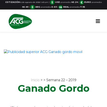
COTIZACIÓN
6 de agosto de 2026 1:49 pm
|
USD
promedio
40.24
|
EURO
promedio
46.49
|
ARG
promedio
0.03
|
REAL
promedio
7.95
Inicio
> > Semana 22 – 2019
Ganado Gordo