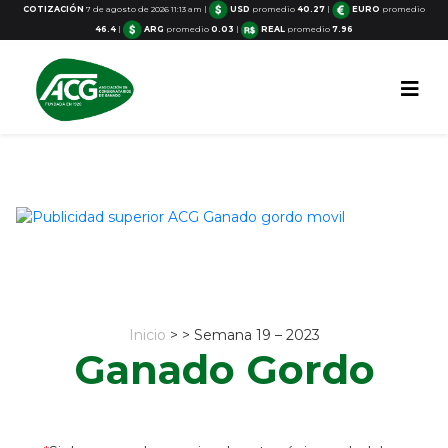
COTIZACIÓN
7 de agosto de 2026 11:13 am
|
USD
promedio
40.27
|
EURO
promedio
46.4
|
ARG
promedio
0.03
|
REAL
promedio
7.96
Inicio
> > Semana 19 – 2023
Ganado Gordo