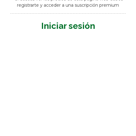
registrarte y acceder a una suscripción premium
Iniciar sesión
Nombre de usuario o E-mail
*
Contraseña
*
Mantenerme conectado
Registrarme
¿Has olvidado tu contraseña?