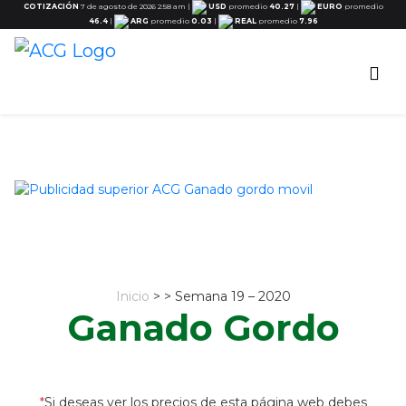
COTIZACIÓN
7 de agosto de 2026 2:58 am
|
USD
promedio
40.27
|
EURO
promedio
46.4
|
ARG
promedio
0.03
|
REAL
promedio
7.96
Inicio
> > Semana 19 – 2020
Ganado Gordo
*
Si deseas ver los precios de esta página web debes