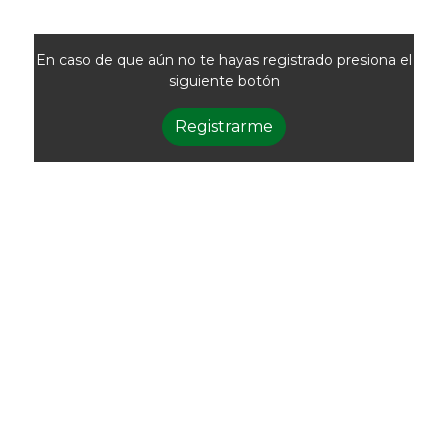
En caso de que aún no te hayas registrado presiona el
siguiente botón
Registrarme
Newsletter
Recibí las noticias
de la ACG