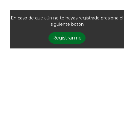
En caso de que aún no te hayas registrado presiona el
siguiente botón
Registrarme
Newsletter
Recibí las noticias
de la ACG