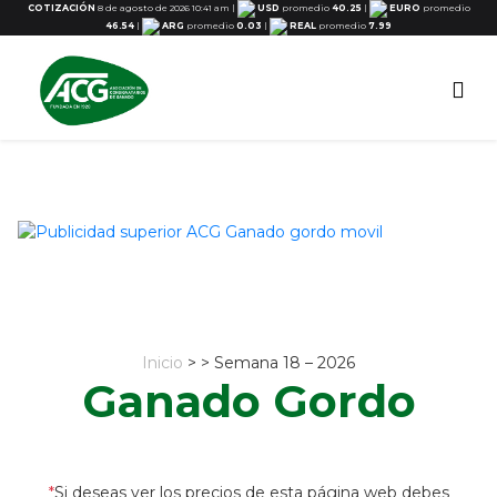
COTIZACIÓN
8 de agosto de 2026 10:41 am
|
USD
promedio
40.25
|
EURO
promedio
46.54
|
ARG
promedio
0.03
|
REAL
promedio
7.99
Inicio
> > Semana 18 – 2026
Ganado Gordo
*
Si deseas ver los precios de esta página web debes