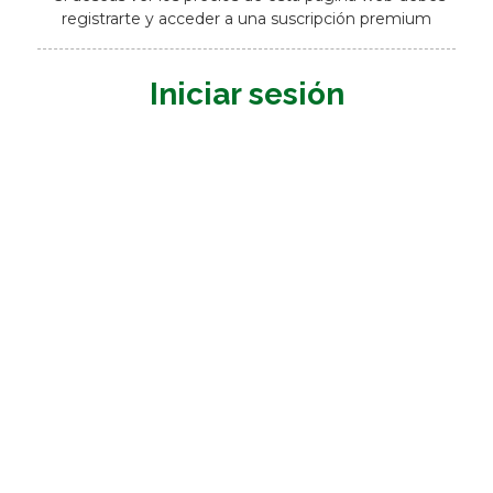
registrarte y acceder a una suscripción premium
Iniciar sesión
Nombre de usuario o E-mail
*
Contraseña
*
Mantenerme conectado
Registrarme
¿Has olvidado tu contraseña?