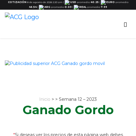
COTIZACIÓN
8 de agosto de 2026 2:20 pm
|
USD
promedio
40.25
|
EURO
promedio
46.54
|
ARG
promedio
0.03
|
REAL
promedio
7.99
Inicio
> > Semana 12 – 2023
Ganado Gordo
*
Si deseas ver los precios de esta página web debes