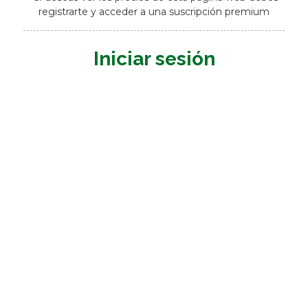
registrarte y acceder a una suscripción premium
Iniciar sesión
Nombre de usuario o E-mail
*
Contraseña
*
Mantenerme conectado
Registrarme
¿Has olvidado tu contraseña?