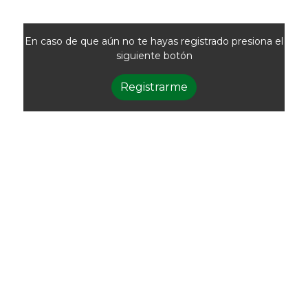
En caso de que aún no te hayas registrado presiona el
siguiente botón
Registrarme
Newsletter
Recibí las noticias
de la ACG