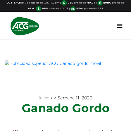
COTIZACIÓN
8 de agosto de 2026 11:22 pm
|
USD
promedio
40.27
|
EURO
promedio
46.4
|
ARG
promedio
0.03
|
REAL
promedio
7.96
Inicio
> > Semana 11 -2020
Ganado Gordo