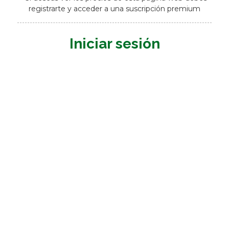
registrarte y acceder a una suscripción premium
Iniciar sesión
Nombre de usuario o E-mail
*
Contraseña
*
Mantenerme conectado
Registrarme
¿Has olvidado tu contraseña?