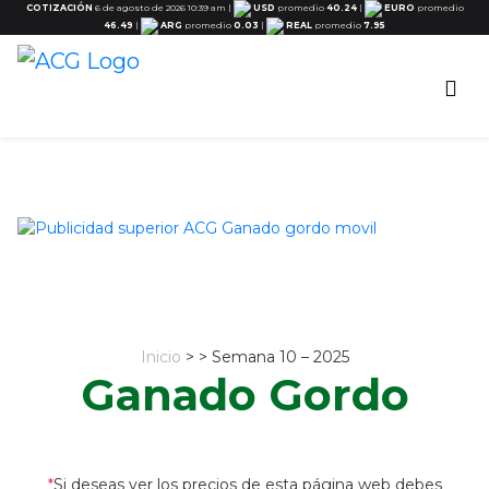
COTIZACIÓN
6 de agosto de 2026 10:39 am
|
USD
promedio
40.24
|
EURO
promedio
46.49
|
ARG
promedio
0.03
|
REAL
promedio
7.95
Inicio
> > Semana 10 – 2025
Ganado Gordo
*
Si deseas ver los precios de esta página web debes