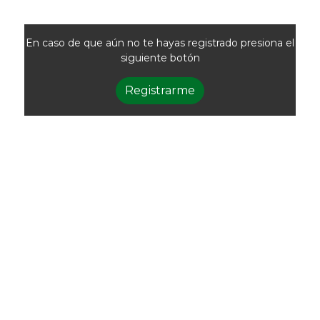
En caso de que aún no te hayas registrado presiona el
siguiente botón
Registrarme
Newsletter
Recibí las noticias
de la ACG