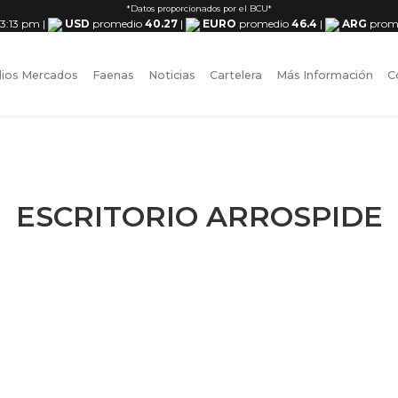
*Datos proporcionados por el BCU*
 3:13 pm
|
USD
promedio
40.27
|
EURO
promedio
46.4
|
ARG
prom
ios Mercados
Faenas
Noticias
Cartelera
Más Información
C
ESCRITORIO ARROSPIDE