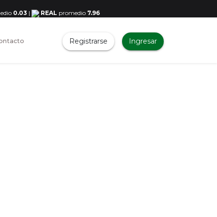
edio
0.03
|
REAL
promedio
7.96
Registrarse
Ingresar
ontacto