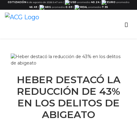
COTIZACIÓN
6 de agosto de 2026 5:47 am
|
USD
promedio
40.24
|
EURO
promedio
46.49
|
ARG
promedio
0.03
|
REAL
promedio
7.95
HEBER DESTACÓ LA
REDUCCIÓN DE 43%
EN LOS DELITOS DE
ABIGEATO