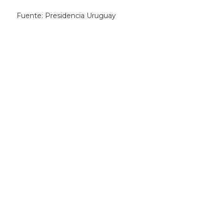
Fuente: Presidencia Uruguay
Newsletter
Recibí las noticias
de la ACG
directamente en tu
correo electrónico