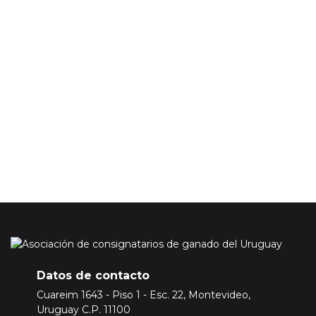
Su correo electónico será incluido en nuestra base de datos
para enviarle información de nuestra asociación, esta
información no incluye los precios de los mercados ganaderos.
En caso de que quiera acceder a la información de precios del
mercado ganadero tendrá que adquirir una suscripción
Premium.
Para ello
Inicie sesión o registrese aquí
Datos de contacto
Cuareim 1643 - Piso 1 - Esc. 22, Montevideo,
Uruguay C.P. 11100