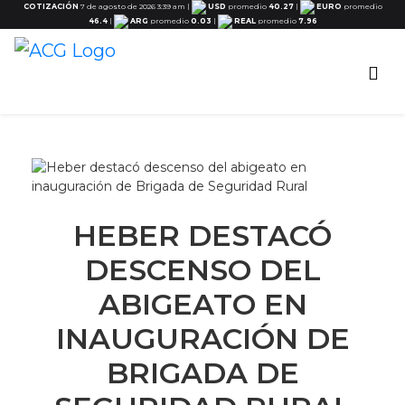
COTIZACIÓN
7 de agosto de 2026 3:39 am
|
USD
promedio
40.27
|
EURO
promedio
46.4
|
ARG
promedio
0.03
|
REAL
promedio
7.96
HEBER DESTACÓ
DESCENSO DEL
ABIGEATO EN
INAUGURACIÓN DE
BRIGADA DE