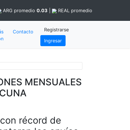
ARG
promedio
0.03
|
REAL
promedio
Registrarse
ás
Contacto
ón
Ingresar
LLONES MENSUALES
ACUNA
 con récord de