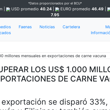
*Datos proporcionados por el BCU*
am
|
USD
promedio
40.24
|
EURO
promedio
46.49
|
7.95
edios
Faenas
Noticias
Cartelera
M
cados
Informaci
UPERAR LOS US$ 1.000 MI
XPORTACIONES DE CARNE V
de exportación se disparó 33%,