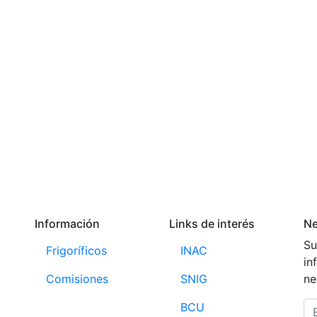
nformación de precios del mercado ganadero tendrá que adquirir una suscr
Para ello
Inicie sesión o registrese aquí
Información
Links de interés
Ne
Su
Frigoríficos
INAC
in
Comisiones
SNIG
ne
BCU