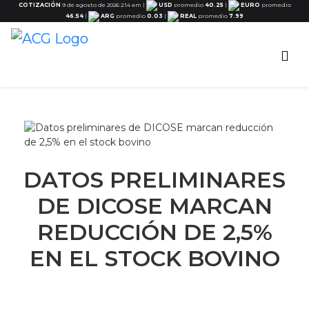
COTIZACIÓN
9 de agosto de 2026 2:14 am
|
USD
promedio
40.25
|
EURO
promedio
46.54
|
ARG
promedio
0.03
|
REAL
promedio
7.99
DATOS PRELIMINARES
DE DICOSE MARCAN
REDUCCIÓN DE 2,5%
EN EL STOCK BOVINO