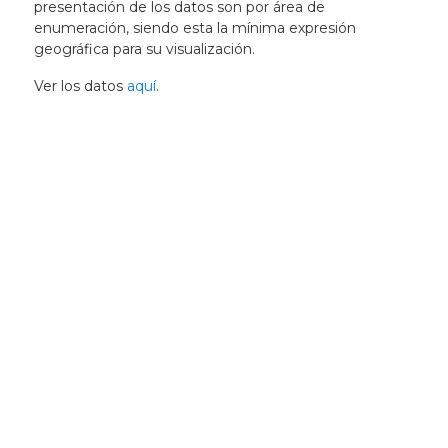
presentación de los datos son por área de
enumeración, siendo esta la mínima expresión
geográfica para su visualización.
Ver los datos
aquí
.
Newsletter
Recibí las noticias
de la ACG
directamente en tu