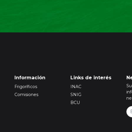
Información
Links de interés
Ne
Su
Frigoríficos
INAC
in
Comisiones
SNIG
ne
BCU