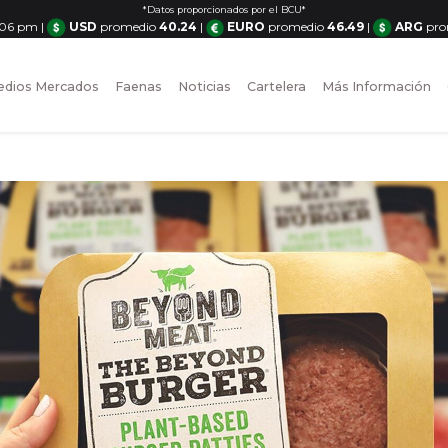
*Datos proporcionados por el BCU*
2:06 pm
|
USD
promedio
40.24
|
EURO
promedio
46.49
|
ARG
pro
dios Mercados
Faenas
Noticias
Cartelera
Más Información