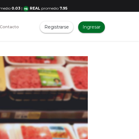
medio
0.03
|
REAL
promedio
7.95
Registrarse
Ingresar
Contacto