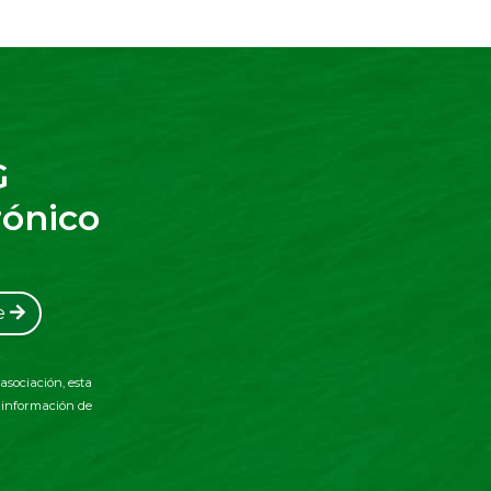
G
rónico
e
asociación, esta
a información de