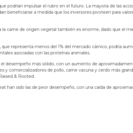
e podrían impulsar el rubro en el futuro. La mayoría de las acci
an beneficiarse a medida que los inversores pivoteen para valor
 la carne de origen vegetal también es enorme, dado que el mer
, que representa menos del 1% del mercado cárnico, podría aume
tales asociadas con las proteínas animales.
o el desempeño más sólido, con un aumento de aproximadamente
s y comercializadores de pollo, carne vacuna y cerdo más grand
 Raised & Rooted.
Meat han sido las de peor desempeño, con una caída de aproxim