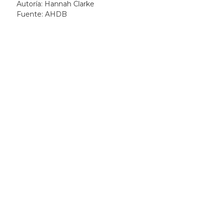
Autoría: Hannah Clarke
Fuente: AHDB
Newsletter
Recibí las noticias
de la ACG
directamente en tu
correo electrónico