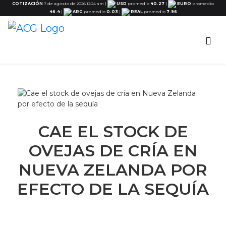
COTIZACIÓN
7 de agosto de 2026 12:24 am
|
USD
promedio
40.27
|
EURO
promedio
46.4
|
ARG
promedio
0.03
|
REAL
promedio
7.96
CAE EL STOCK DE
OVEJAS DE CRÍA EN
NUEVA ZELANDA POR
EFECTO DE LA SEQUÍA