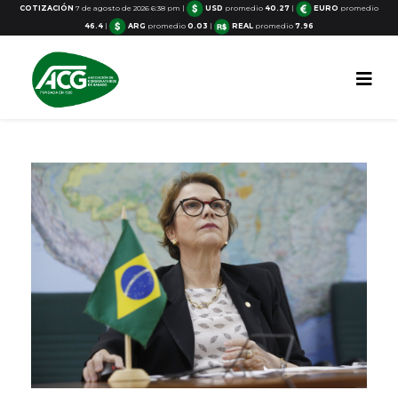
COTIZACIÓN
7 de agosto de 2026 6:38 pm
|
USD
promedio
40.27
|
EURO
promedio
46.4
|
ARG
promedio
0.03
|
REAL
promedio
7.96