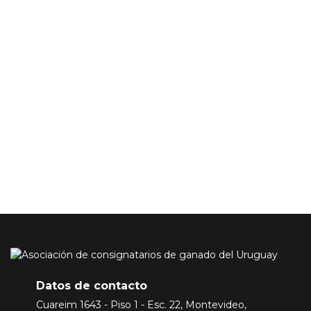
Su correo electónico será incluido en nuestra base de datos
para enviarle información de nuestra asociación, esta
información no incluye los precios de los mercados ganaderos.
En caso de que quiera acceder a la información de precios del
mercado ganadero tendrá que adquirir una suscripción
Premium.
Para ello
Inicie sesión o registrese aquí
Datos de contacto
Cuareim 1643 - Piso 1 - Esc. 22, Montevideo,