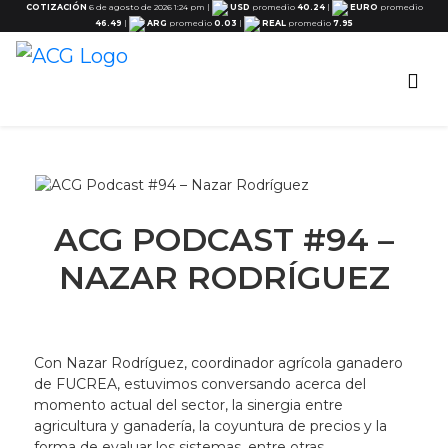
COTIZACIÓN
6 de agosto de 2026 1:24 pm
|
USD
promedio
40.24
|
EURO
promedio
46.49
|
ARG
promedio
0.03
|
REAL
promedio
7.95
ACG PODCAST #94 –
NAZAR RODRÍGUEZ
Con Nazar Rodríguez, coordinador agrícola ganadero
de FUCREA, estuvimos conversando acerca del
momento actual del sector, la sinergia entre
agricultura y ganadería, la coyuntura de precios y la
forma de evaluar los sistemas, entre otras.