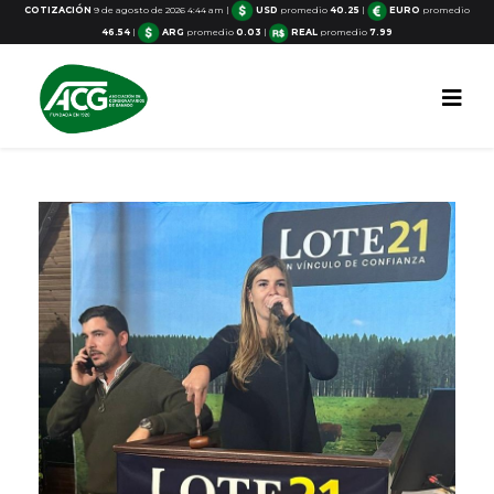
COTIZACIÓN
9 de agosto de 2026 4:44 am
|
USD
promedio
40.25
|
EURO
promedio
46.54
|
ARG
promedio
0.03
|
REAL
promedio
7.99