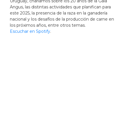
Uruguay, charlamos sobre los 20 años de la Gala
Angus, las distintas actividades que planifican para
este 2025, la presencia de la raza en la ganadería
nacional y los desafíos de la producción de carne en
los próximos años, entre otros temas.
Escuchar en Spotify
.
Newsletter
Recibí las noticias
de la ACG
directamente en tu
correo electrónico