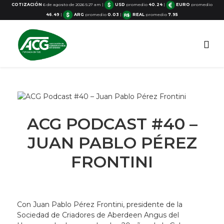
COTIZACIÓN
6 de agosto de 2026 5:27 am
|
USD
promedio
40.24
|
EURO
promedio
46.49
|
ARG
promedio
0.03
|
REAL
promedio
7.95
ACG PODCAST #40 –
JUAN PABLO PÉREZ
FRONTINI
Con Juan Pablo Pérez Frontini, presidente de la
Sociedad de Criadores de Aberdeen Angus del