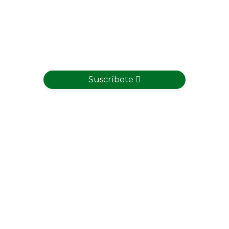
Suscríbete
Su correo electónico será incluido en nuestra base de datos
para enviarle información de nuestra asociación, esta
información no incluye los precios de los mercados ganaderos.
En caso de que quiera acceder a la información de precios del
mercado ganadero tendrá que adquirir una suscripción
Premium.
Para ello
Inicie sesión o registrese aquí