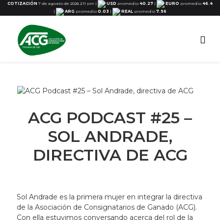
COTIZACIÓN
7 de agosto de 2026 2:11 pm
|
USD
promedio
40.27
|
EURO
promedio
46.4
|
ARG
promedio
0.03
|
REAL
promedio
7.96
ACG PODCAST #25 –
SOL ANDRADE,
DIRECTIVA DE ACG
Sol Andrade es la primera mujer en integrar la directiva
de la Asociación de Consignatarios de Ganado (ACG).
Con ella estuvimos conversando acerca del rol de la