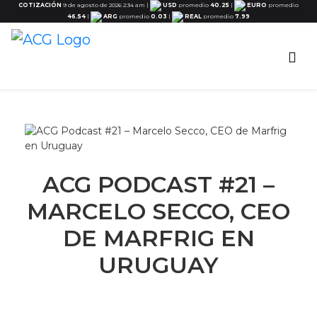
COTIZACIÓN
9 de agosto de 2026 2:34 am
|
USD
promedio
40.25
|
EURO
promedio
46.54
|
ARG
promedio
0.03
|
REAL
promedio
7.99
ACG PODCAST #21 –
MARCELO SECCO, CEO
DE MARFRIG EN
URUGUAY