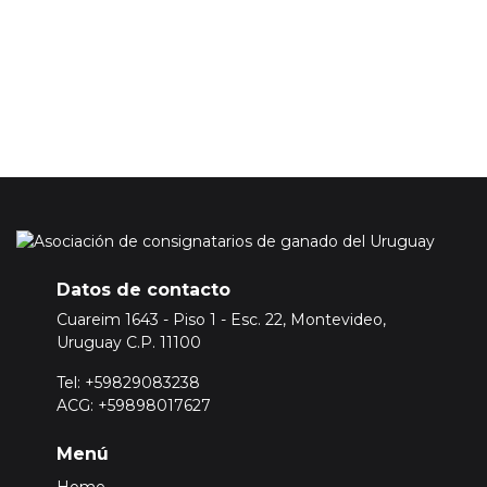
Para ello
Inicie sesión o registrese aquí
Datos de contacto
Cuareim 1643 - Piso 1 - Esc. 22, Montevideo,
Uruguay C.P. 11100
Tel: +59829083238
ACG: +59898017627
Menú