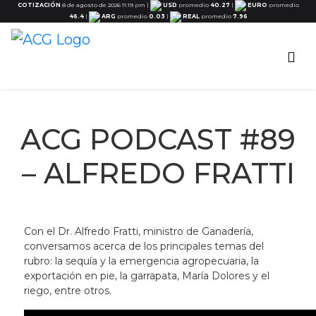
COTIZACIÓN
8 de agosto de 2026 11:19 pm
|
USD
promedio
40.27
|
EURO
promedio
46.4
|
ARG
promedio
0.03
|
REAL
promedio
7.96
ACG PODCAST #89
– ALFREDO FRATTI
Con el Dr. Alfredo Fratti, ministro de Ganadería,
conversamos acerca de los principales temas del
rubro: la sequía y la emergencia agropecuaria, la
exportación en pie, la garrapata, María Dolores y el
riego, entre otros.