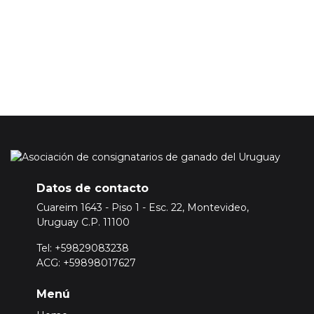
Para ello
Inicie sesión o registrese aquí
Datos de contacto
Cuareim 1643 - Piso 1 - Esc. 22, Montevideo,
Uruguay C.P. 11100
Tel: +59829083238
ACG: +59898017627
Menú