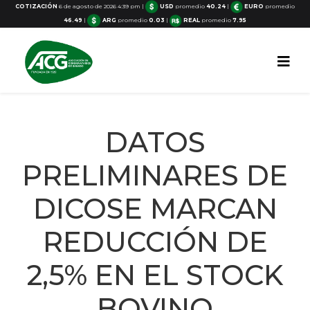
COTIZACIÓN
6 de agosto de 2026 4:39 pm
|
USD
promedio
40.24
|
EURO
promedio
46.49
|
ARG
promedio
0.03
|
REAL
promedio
7.95
DATOS
PRELIMINARES DE
DICOSE MARCAN
REDUCCIÓN DE
2,5% EN EL STOCK
BOVINO